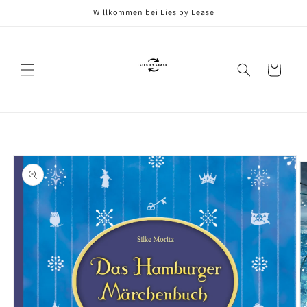
Direkt
Willkommen bei Lies by Lease
zum
Inhalt
Warenkorb
oduktinformationen
ringen