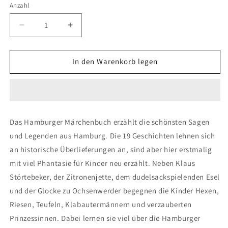
Anzahl
Verringere
Erhöhe
die
die
Menge
Menge
für
für
In den Warenkorb legen
Das
Das
Hamburger
Hamburger
Märchenbuch-
Märchenbuch-
Silke
Silke
Moritz
Moritz
Das Hamburger Märchenbuch erzählt die schönsten Sagen
und Legenden aus Hamburg. Die 19 Geschichten lehnen sich
an historische Überlieferungen an, sind aber hier erstmalig
mit viel Phantasie für Kinder neu erzählt. Neben Klaus
Störtebeker, der Zitronenjette, dem dudelsackspielenden Esel
und der Glocke zu Ochsenwerder begegnen die Kinder Hexen,
Riesen, Teufeln, Klabautermännern und verzauberten
Prinzessinnen. Dabei lernen sie viel über die Hamburger