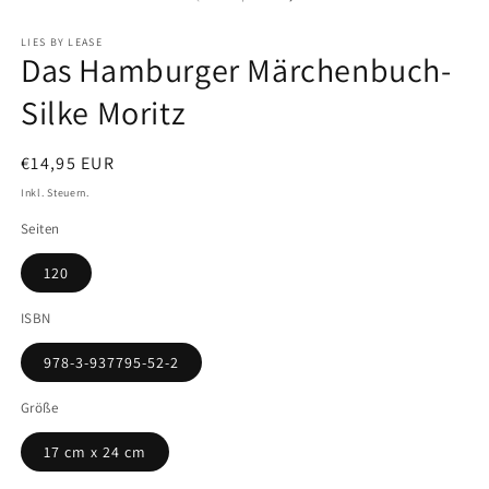
LIES BY LEASE
Das Hamburger Märchenbuch-
Silke Moritz
Normaler
€14,95 EUR
Preis
Inkl. Steuern.
Seiten
120
ISBN
978-3-937795-52-2
Größe
17 cm x 24 cm