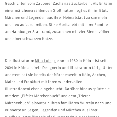
Geschichten vom Zauberer Zacharias Zuckerbein. Als Enkelin
einer märchenerzählenden Großmutter liegt es ihr im Blut,
Märchen und Legenden aus ihrer Heimatstadt zu sammeln
und neu aufzuschreiben. Silke Moritz lebt mit ihrer Familie
am Hamburger Stadtrand, zusammen mit vier Bienenvölkern
und einer schwarzen Katze.
Die Illustratorin:
Mira Lob
– geboren 1980 in
Köln – ist seit
2004 in Köln als
freie Designerin und Illustratorin
tätig. Unter
anderem hat sie
bereits der Märchenwelt in Köln,
Aachen,
Mainz und Frankfurt mit ihren wundervollen
Illustrationen
Leben eingehaucht.
Darüber hinaus spürte sie
mit
dem „Eifeler Märchenbuch“ und
dem „Trierer
Märchenbuch“ als
Autorin ihren familiären Wurzeln
nach und
erinnerte an Sagen,
Legenden und Märchen aus
ihrer
Kindheit. Jetzt lässt sie als
Illustratorin die schönsten