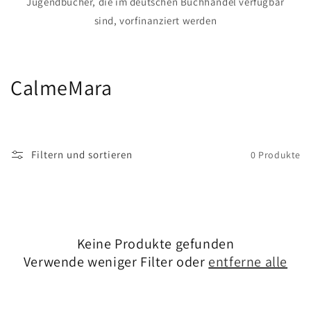
Jugendbücher, die im deutschen Buchhandel verfügbar
sind, vorfinanziert werden
K
CalmeMara
a
t
Filtern und sortieren
0 Produkte
e
g
o
Keine Produkte gefunden
r
Verwende weniger Filter oder
entferne alle
i
e